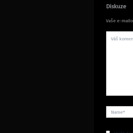
Diskuze
Vaše e-mailo
Váš
komentář
Name*
Uložit do