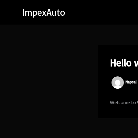
Přeskočit
ImpexAuto
na
obsah
Hello 
Napsal
Welcome to Wo