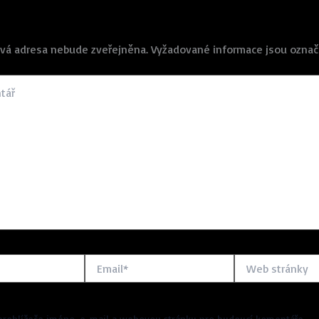
vá adresa nebude zveřejněna.
Vyžadované informace jsou ozna
Email*
Web
stránky
 prohlížeče jméno, e-mail a webovou stránku pro budoucí komentáře.