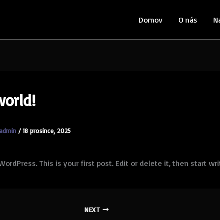
Domov
O nás
N
world!
admin
/
18 prosince, 2025
rdPress. This is your first post. Edit or delete it, then start wri
NEXT