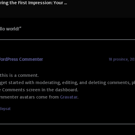
Mastering the First Impression: Your intriguing post title goes here
llo world!”
ordPress Commenter
18 prosince, 20
 this is a comment.
 get started with moderating, editing, and deleting comments, pl
e Comments screen in the dashboard.
mmenter avatars come from
Gravatar
.
depsat