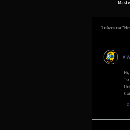
1 názor na “He
A W
Hi,
To
th
Co
O